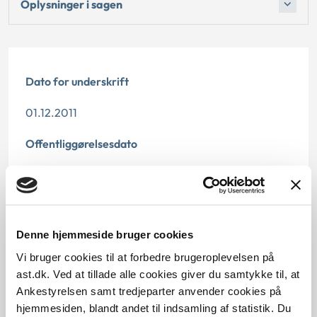
Oplysninger i sagen
Dato for underskrift
01.12.2011
Offentliggørelsesdato
10.07.2013
Paragraf
Denne hjemmeside bruger cookies
§ 65
Vi bruger cookies til at forbedre brugeroplevelsen på
Journalnummer
ast.dk. Ved at tillade alle cookies giver du samtykke til, at
Ankestyrelsen samt tredjeparter anvender cookies på
6200276-10
hjemmesiden, blandt andet til indsamling af statistik. Du