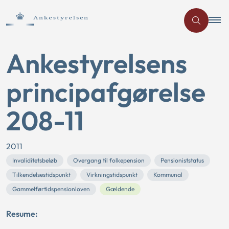
Ankestyrelsens
principafgørelse
208-11
2011
Invaliditetsbeløb
Overgang til folkepension
Pensioniststatus
Tilkendelsestidspunkt
Virkningstidspunkt
Kommunal
Gammelførtidspensionloven
Gældende
Resume: