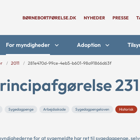
BØRNEBORTFØRELSE.DK
NYHEDER
PRESSE
T
For myndigheder
Adoption
Tilsy
er
2011
281e470d-99ce-4eb5-b601-98a91866d63f
rincipafgørelse 231
Sygedagpenge
Arbejdsskade
Sygedagpengeloven
Historisk
yndighederne for at sygemeldte har ret til sygedagpenge, sel