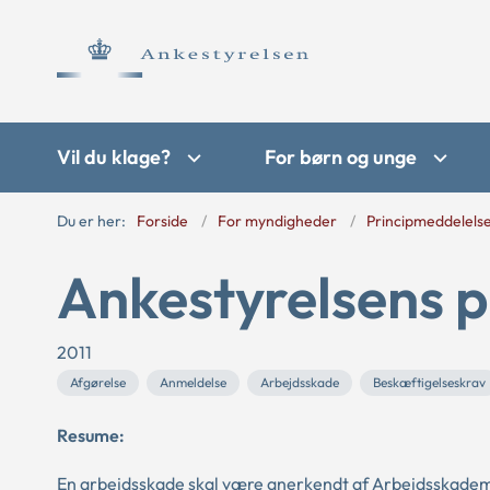
Vil du klage?
For børn og unge
Du er her:
Forside
For myndigheder
Principmeddelels
Ankestyrelsens p
2011
Afgørelse
Anmeldelse
Arbejdsskade
Beskæftigelseskrav
Resume:
En arbejdsskade skal være anerkendt af Arbejdsskadem