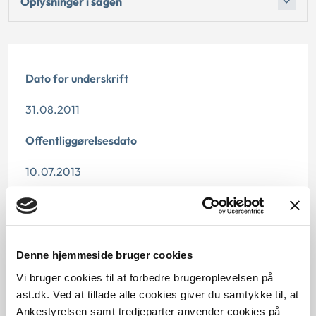
Oplysninger i sagen
Dato for underskrift
31.08.2011
Offentliggørelsesdato
10.07.2013
Denne principafgørelse er kasseret den 9. april 2019,
da den er erstattet af principafgørelse 20-19.
Paragraf
Denne hjemmeside bruger cookies
Vi bruger cookies til at forbedre brugeroplevelsen på
§ 33 § 30
ast.dk. Ved at tillade alle cookies giver du samtykke til, at
Ankestyrelsen samt tredjeparter anvender cookies på
Journalnummer