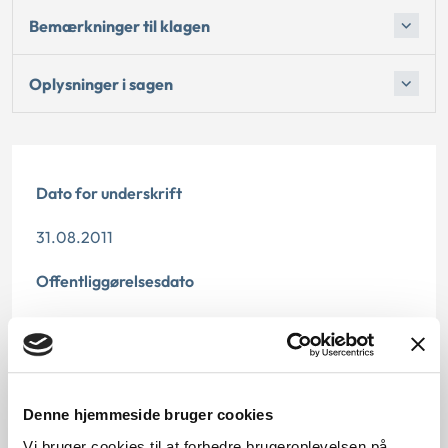
Bemærkninger til klagen
Oplysninger i sagen
Dato for underskrift
31.08.2011
Offentliggørelsesdato
10.07.2013
Denne principmeddelelse er kasseret den 2. juli
2020, da den er indarbejdet i principmeddelelse 17-
Denne hjemmeside bruger cookies
20.
Vi bruger cookies til at forbedre brugeroplevelsen på