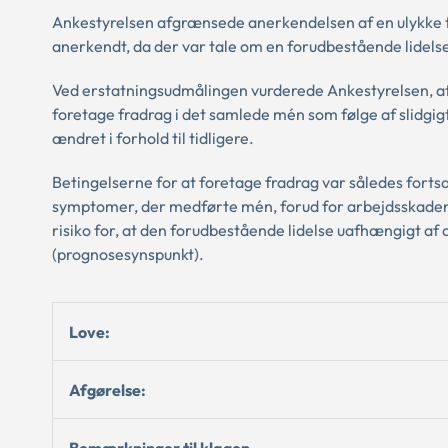
Ankestyrelsen afgrænsede anerkendelsen af en ulykke til
anerkendt, da der var tale om en forudbestående lidels
Ved erstatningsudmålingen vurderede Ankestyrelsen, at 
foretage fradrag i det samlede mén som følge af slidgigt
ændret i forhold til tidligere.
Betingelserne for at foretage fradrag var således forts
symptomer, der medførte mén, forud for arbejdsskaden
risiko for, at den forudbestående lidelse uafhængigt af
(prognosesynspunkt).
Love:
Afgørelse:
Bemærkninger til klagen