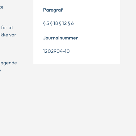
ke
Paragraf
§ 5 § 18 § 12 § 6
for at
ikke var
Journalnummer
1202904-10
liggende
e