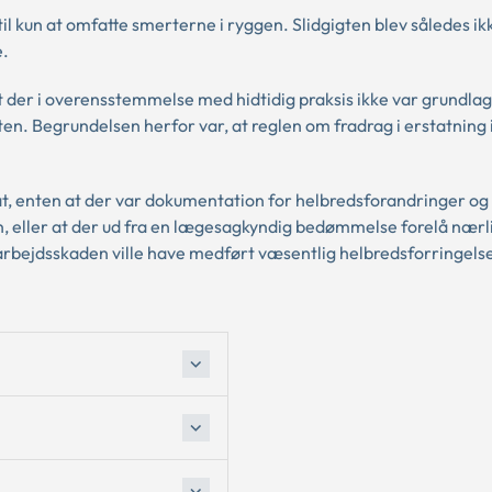
 kun at omfatte smerterne i ryggen. Slidgigten blev således ik
e.
der i overensstemmelse med hidtidig praksis ikke var grundlag 
en. Begrundelsen herfor var, at reglen om fradrag i erstatning 
at, enten at der var dokumentation for helbredsforandringer og
, eller at der ud fra en lægesagkyndig bedømmelse forelå nær
 arbejdsskaden ville have medført væsentlig helbredsforringels