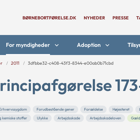
BØRNEBORTFØRELSE.DK
NYHEDER
PRESSE
T
For myndigheder
Adoption
Tilsy
er
2011
3dfbbe32-c408-43f3-8344-e00ab0b71cbd
rincipafgørelse 173
Erhvervssygdom
Forudbestående gener
Forældelse
Højesteret
g kemiske stoffer
Ulykke
Arbejdsskade
Arbejdsskadeloven
Gæld