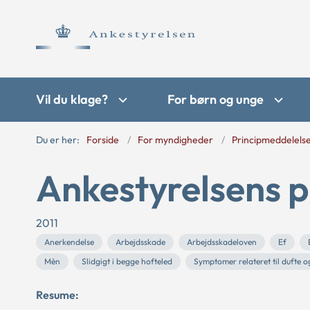
Vil du klage?
For børn og unge
Du er her:
Forside
For myndigheder
Principmeddelels
Ankestyrelsens p
2011
Anerkendelse
Arbejdsskade
Arbejdsskadeloven
Ef
Mèn
Slidgigt i begge hofteled
Symptomer relateret til dufte o
Resume: