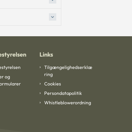
styrelsen
Links
styrelsen
Tilgængelighedserklæ
ring
er og
formularer
Cookies
Persondatapolitik
Whistleblowerordning