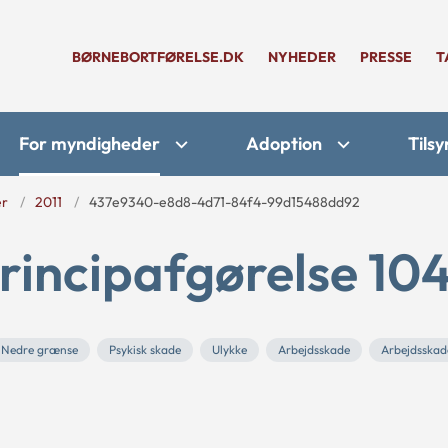
BØRNEBORTFØRELSE.DK
NYHEDER
PRESSE
T
For myndigheder
Adoption
Tilsy
er
2011
437e9340-e8d8-4d71-84f4-99d15488dd92
rincipafgørelse 104
Nedre grænse
Psykisk skade
Ulykke
Arbejdsskade
Arbejdsskad