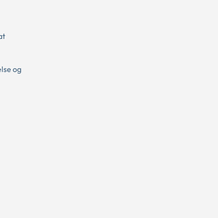
at
else og