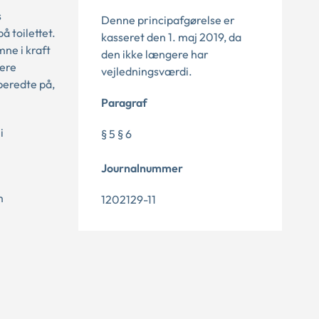
s
Denne principafgørelse er
å toilettet.
kasseret den 1. maj 2019, da
mne i kraft
den ikke længere har
dere
vejledningsværdi.
beredte på,
Paragraf
i
§ 5 § 6
Journalnummer
m
1202129-11