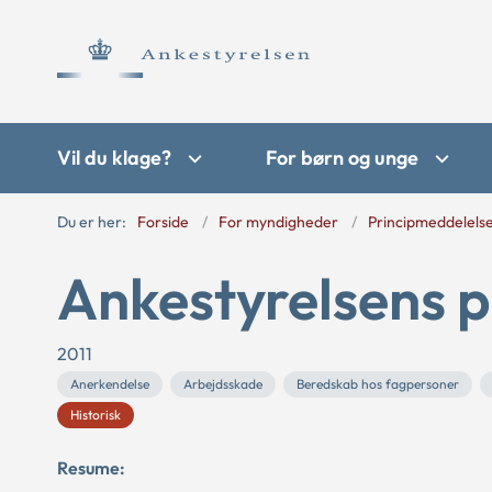
Vil du klage?
For børn og unge
Du er her:
Forside
For myndigheder
Principmeddelels
Ankestyrelsens p
2011
Anerkendelse
Arbejdsskade
Beredskab hos fagpersoner
Historisk
Resume: