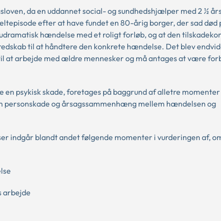
gsloven, da en uddannet social- og sundhedshjælper med 2 ½ år
eltepisode efter at have fundet en 80-årig borger, der sad død p
 udramatisk hændelse med et roligt forløb, og at den tilskadeko
redskab til at håndtere den konkrete hændelse. Det blev endvi
 til at arbejde med ældre mennesker og må antages at være for
e en psykisk skade, foretages på baggrund af alletre momenter 
, en personskade og årsagssammenhæng mellem hændelsen og
ser indgår blandt andet følgende momenter i vurderingen af, o
lse
s arbejde