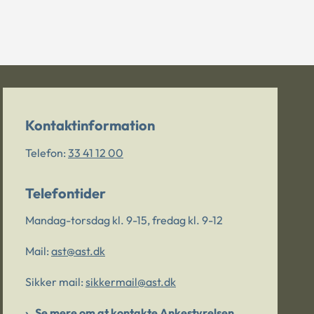
Kontaktinformation
Telefon:
33 41 12 00
Telefontider
Mandag-torsdag kl. 9-15, fredag kl. 9-12
Mail:
ast@ast.dk
Sikker mail:
sikkermail@ast.dk
Se mere om at kontakte Ankestyrelsen