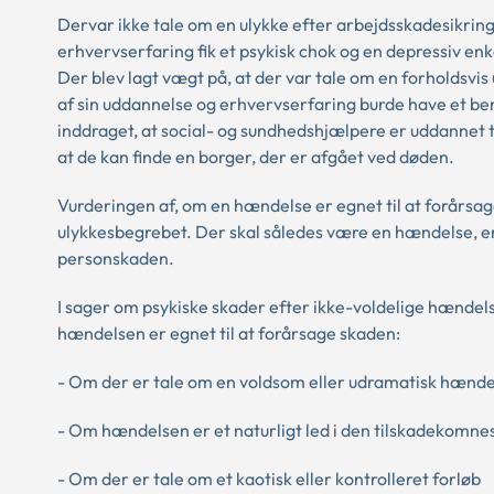
Dervar ikke tale om en ulykke efter arbejdsskadesikrin
erhvervserfaring fik et psykisk chok og en depressiv enk
Der blev lagt vægt på, at der var tale om en forholdsvis
af sin uddannelse og erhvervserfaring burde have et be
inddraget, at social- og sundhedshjælpere er uddannet
at de kan finde en borger, der er afgået ved døden.
Vurderingen af, om en hændelse er egnet til at forårsag
ulykkesbegrebet. Der skal således være en hændelse
personskaden.
I sager om psykiske skader efter ikke-voldelige hændel
hændelsen er egnet til at forårsage skaden:
- Om der er tale om en voldsom eller udramatisk hænde
- Om hændelsen er et naturligt led i den tilskadekomne
- Om der er tale om et kaotisk eller kontrolleret forløb