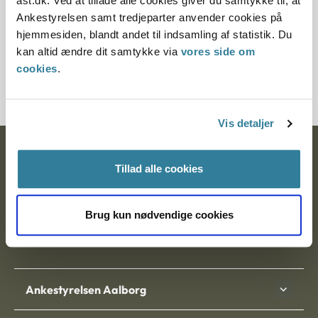
ast.dk. Ved at tillade alle cookies giver du samtykke til, at
§ 9c
Ankestyrelsen samt tredjeparter anvender cookies på
hjemmesiden, blandt andet til indsamling af statistik. Du
Journalnummer
kan altid ændre dit samtykke via
vores side om
cookies
.
3800016-11
Vis detaljer
Ankestyrelsen
Tillad alle cookies
Postadresse:
Brug kun nødvendige cookies
Nytorv 7, 2. sal
9000 Aalborg
Ankestyrelsen Aalborg