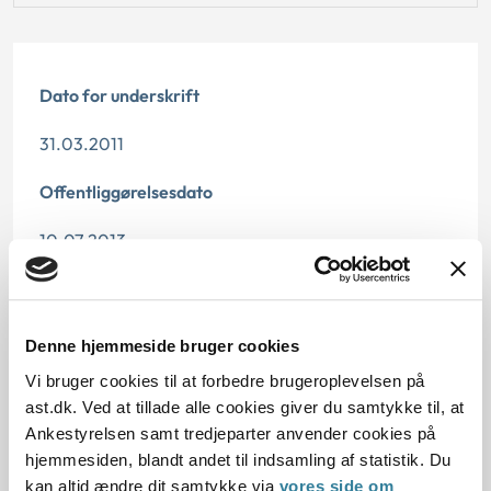
Dato for underskrift
31.03.2011
Offentliggørelsesdato
10.07.2013
Paragraf
§ 52 § 58
Denne hjemmeside bruger cookies
Vi bruger cookies til at forbedre brugeroplevelsen på
Journalnummer
ast.dk. Ved at tillade alle cookies giver du samtykke til, at
Ankestyrelsen samt tredjeparter anvender cookies på
4300095-10
hjemmesiden, blandt andet til indsamling af statistik. Du
kan altid ændre dit samtykke via
vores side om