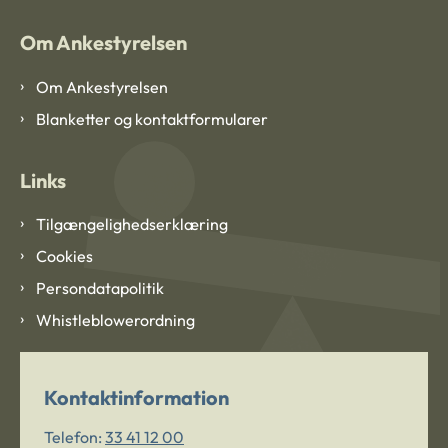
Om Ankestyrelsen
Om Ankestyrelsen
Blanketter og kontaktformularer
Links
Tilgængelighedserklæring
Cookies
Persondatapolitik
Whistleblowerordning
Kontaktinformation
Telefon:
33 41 12 00