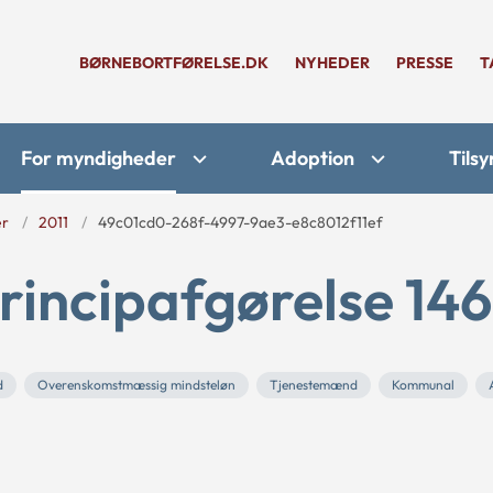
BØRNEBORTFØRELSE.DK
NYHEDER
PRESSE
T
For myndigheder
Adoption
Tilsy
er
2011
49c01cd0-268f-4997-9ae3-e8c8012f11ef
rincipafgørelse 146
d
Overenskomstmæssig mindsteløn
Tjenestemænd
Kommunal