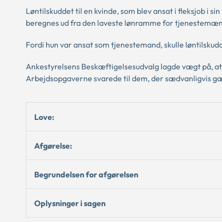
Løntilskuddet til en kvinde, som blev ansat i fleksjob i si
beregnes ud fra den laveste lønramme for tjenestemænd i
Fordi hun var ansat som tjenestemand, skulle løntilsk
Ankestyrelsens Beskæftigelsesudvalg lagde vægt på, at
Arbejdsopgaverne svarede til dem, der sædvanligvis g
Love:
Afgørelse:
Begrundelsen for afgørelsen
Oplysninger i sagen