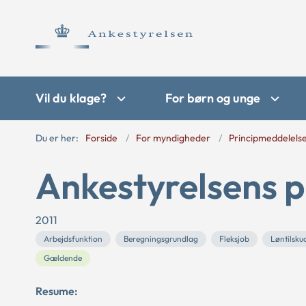
Vil du klage?
For børn og unge
Du er her:
Forside
For myndigheder
Principmeddelels
Ankestyrelsens p
2011
Arbejdsfunktion
Beregningsgrundlag
Fleksjob
Løntilsku
Gældende
Resume: