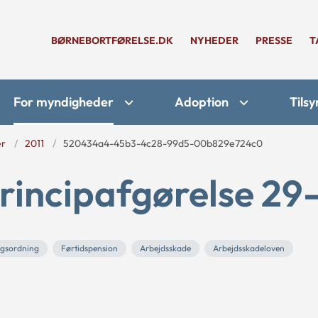
BØRNEBORTFØRELSE.DK
NYHEDER
PRESSE
T
For myndigheder
Adoption
Tilsy
er
2011
520434a4-45b3-4c28-99d5-00b829e724c0
rincipafgørelse 29-
ngsordning
Førtidspension
Arbejdsskade
Arbejdsskadeloven