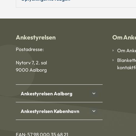
Ankestyrelsen
Om Anke
Postadresse:
Om Anke
Blankett
Nytorv 7, 2. sal
kontakt
9000 Aalborg
Ankestyrelsen Aalborg
Ankestyrelsen København
EAN: 57 98 000 35 48 21