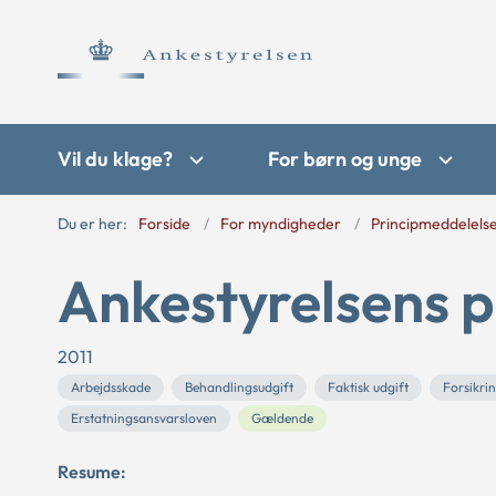
Vil du klage?
For børn og unge
Du er her:
Forside
For myndigheder
Principmeddelels
Ankestyrelsens p
2011
Arbejdsskade
Behandlingsudgift
Faktisk udgift
Forsikri
Erstatningsansvarsloven
Gældende
Resume: