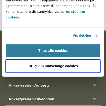
Ankestyrelsen samt tredjeparter anvender cookies på
Journalnummer
hjemmesiden, blandt andet til indsamling af statistik. Du
kan altid ændre dit samtykke via
vores side om
3500140-10
cookies
.
Vis detaljer
Ankestyrelsen
Postadresse:
Tillad alle cookies
Nytorv 7, 2. sal
Brug kun nødvendige cookies
9000 Aalborg
Ankestyrelsen Aalborg
Ankestyrelsen København