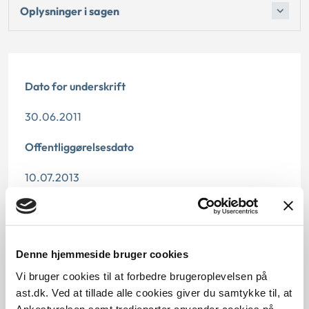
Oplysninger i sagen
Dato for underskrift
30.06.2011
Offentliggørelsesdato
10.07.2013
Denne principafgørelse er kasseret den 1. august
2019, da den ikke længere har vejledningsværdi.
Paragraf
Denne hjemmeside bruger cookies
Vi bruger cookies til at forbedre brugeroplevelsen på
§ 112 § 4 § 1
ast.dk. Ved at tillade alle cookies giver du samtykke til, at