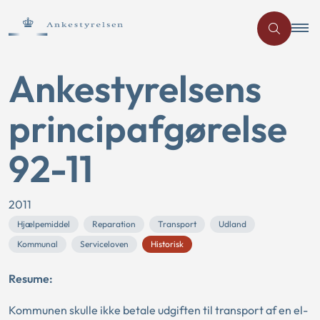
Ankestyrelsens
principafgørelse
92-11
2011
Hjælpemiddel
Reparation
Transport
Udland
Kommunal
Serviceloven
Historisk
Resume:
Kommunen skulle ikke betale udgiften til transport af en el-