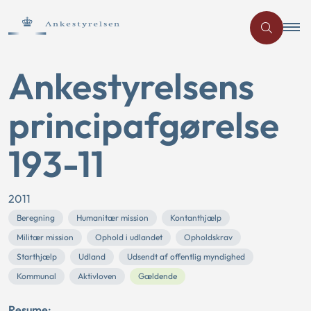
Ankestyrelsens
principafgørelse
193-11
2011
Beregning
Humanitær mission
Kontanthjælp
Militær mission
Ophold i udlandet
Opholdskrav
Starthjælp
Udland
Udsendt af offentlig myndighed
Kommunal
Aktivloven
Gældende
Resume: