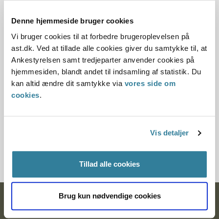
01.11.2011
Denne hjemmeside bruger cookies
Offentliggørelsesdato
Vi bruger cookies til at forbedre brugeroplevelsen på
ast.dk. Ved at tillade alle cookies giver du samtykke til, at
10.07.2013
Ankestyrelsen samt tredjeparter anvender cookies på
hjemmesiden, blandt andet til indsamling af statistik. Du
Paragraf
kan altid ændre dit samtykke via
vores side om
cookies
.
§ 24 § 11
Journalnummer
Vis detaljer
2100467-10
Tillad alle cookies
Brug kun nødvendige cookies
Ankestyrelsen