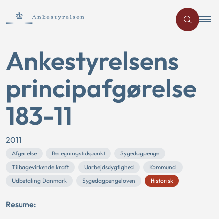
Ankestyrelsens
principafgørelse
183-11
2011
Afgørelse
Beregningstidspunkt
Sygedagpenge
Tilbagevirkende kraft
Uarbejdsdygtighed
Kommunal
Udbetaling Danmark
Sygedagpengeloven
Historisk
Resume: