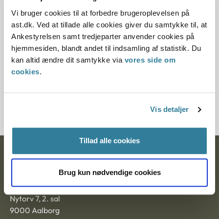
11.07.2013
Vi bruger cookies til at forbedre brugeroplevelsen på
ast.dk. Ved at tillade alle cookies giver du samtykke til, at
Paragraf
Ankestyrelsen samt tredjeparter anvender cookies på
hjemmesiden, blandt andet til indsamling af statistik. Du
§ 7
kan altid ændre dit samtykke via
vores side om
cookies
.
Journalnummer
7200238-11
Vis detaljer
Tillad alle cookies
Ankestyrelsen
Brug kun nødvendige cookies
Postadresse:
Nytorv 7, 2. sal
9000 Aalborg