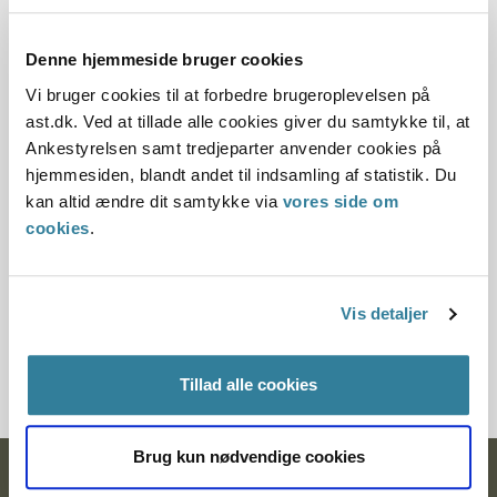
Offentliggørelsesdato
Denne hjemmeside bruger cookies
10.07.2013
Vi bruger cookies til at forbedre brugeroplevelsen på
ast.dk. Ved at tillade alle cookies giver du samtykke til, at
Denne princpafgørelse er kasseret den 7. juni 2018,
Ankestyrelsen samt tredjeparter anvender cookies på
da der er kommet nye regler på området.
hjemmesiden, blandt andet til indsamling af statistik. Du
kan altid ændre dit samtykke via
vores side om
Paragraf
cookies
.
§ 129 § 129
Journalnummer
Vis detaljer
3600012-10
Tillad alle cookies
Brug kun nødvendige cookies
Ankestyrelsen