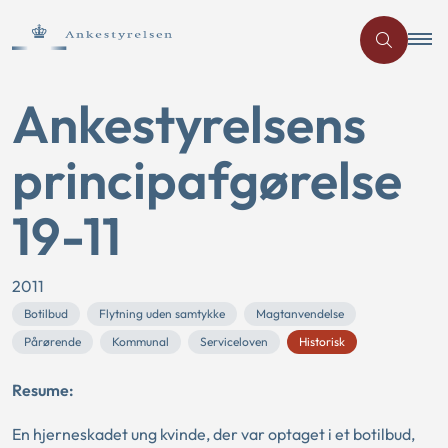
Ankestyrelsens
principafgørelse
19-11
2011
Botilbud
Flytning uden samtykke
Magtanvendelse
Pårørende
Kommunal
Serviceloven
Historisk
Resume:
En hjerneskadet ung kvinde, der var optaget i et botilbud,