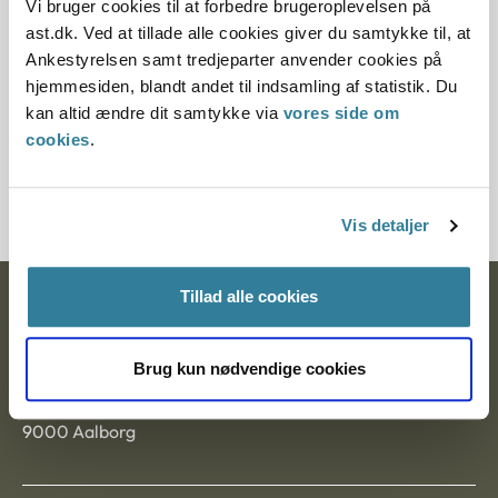
Vi bruger cookies til at forbedre brugeroplevelsen på
Paragraf
ast.dk. Ved at tillade alle cookies giver du samtykke til, at
Ankestyrelsen samt tredjeparter anvender cookies på
§ 5 § 7
hjemmesiden, blandt andet til indsamling af statistik. Du
kan altid ændre dit samtykke via
vores side om
Journalnummer
cookies
.
1201167-11
Vis detaljer
Tillad alle cookies
Ankestyrelsen
Postadresse:
Brug kun nødvendige cookies
Nytorv 7, 2. sal
9000 Aalborg