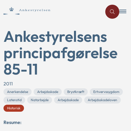
Ankestyrelsens
principafgørelse
85-11
2011
Anerkendelse
Arbejdsskade
Brystkræft
Erhvervssygdom
Latenstid
Natarbejde
Arbejdsskade
Arbejdsskadeloven
Historisk
Resume: