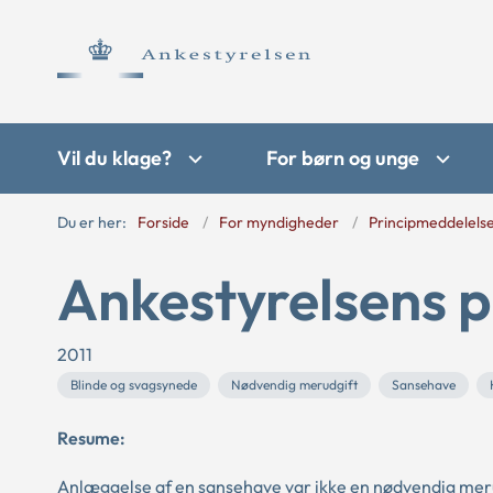
Vil du klage?
For børn og unge
Du er her:
Forside
For myndigheder
Principmeddelels
Ankestyrelsens p
2011
Blinde og svagsynede
Nødvendig merudgift
Sansehave
Resume:
Anlæggelse af en sansehave var ikke en nødvendig meru