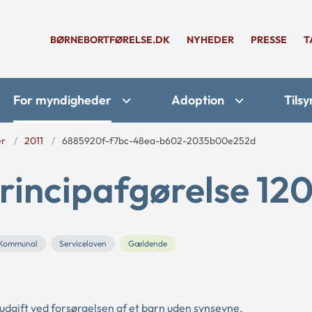
BØRNEBORTFØRELSE.DK
NYHEDER
PRESSE
T
For myndigheder
Adoption
Tilsy
er
2011
6885920f-f7bc-48ea-b602-2035b00e252d
rincipafgørelse 120
Kommunal
Serviceloven
Gældende
dgift ved forsørgelsen af et barn uden synsevne.