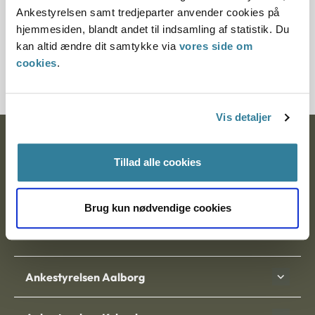
Ankestyrelsen samt tredjeparter anvender cookies på
hjemmesiden, blandt andet til indsamling af statistik. Du
Journalnummer
kan altid ændre dit samtykke via
vores side om
cookies
.
6200206-10
Vis detaljer
Ankestyrelsen
Tillad alle cookies
Postadresse:
Nytorv 7, 2. sal
Brug kun nødvendige cookies
9000 Aalborg
Ankestyrelsen Aalborg