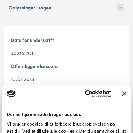
Oplysninger i sagen
Dato for underskrift
30.06.2011
Offentliggørelsesdato
10.07.2013
Denne principmeddelelse er kasseret den 11. marts
2024, da den er indarbejdet i principmeddelelse 5-
24.
Denne hjemmeside bruger cookies
Paragraf
Vi bruger cookies til at forbedre brugeroplevelsen på
ast.dk. Ved at tillade alle cookies giver du samtykke til, at
§ 49