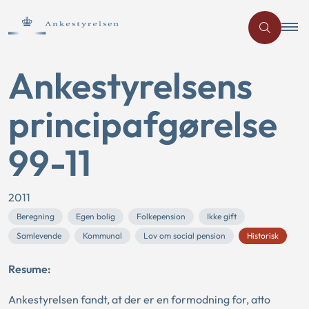
Ankestyrelsens
principafgørelse
99-11
2011
Beregning
Egen bolig
Folkepension
Ikke gift
Samlevende
Kommunal
Lov om social pension
Historisk
Resume:
Ankestyrelsen fandt, at der er en formodning for, atto