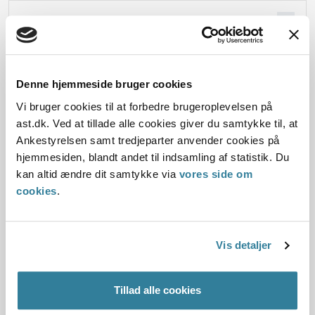
Oplysningerne i sagen
Denne hjemmeside bruger cookies
Dato for underskrift
Vi bruger cookies til at forbedre brugeroplevelsen på
ast.dk. Ved at tillade alle cookies giver du samtykke til, at
04.10.2011
Ankestyrelsen samt tredjeparter anvender cookies på
hjemmesiden, blandt andet til indsamling af statistik. Du
Offentliggørelsesdato
kan altid ændre dit samtykke via
vores side om
10.07.2013
cookies
.
Paragraf
Vis detaljer
§ 24 § 17
Journalnummer
Tillad alle cookies