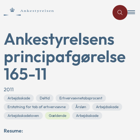
Ankestyrelsens
principafgørelse
165-11
2011
Arbejdsskade
Deltid
Erhvervsevnetabsprocent
Erstatning for tab af erhvervsevne
Årsløn
Arbejdsskade
Arbejdsskadeloven
Gældende
Arbejdsskade
Resume: