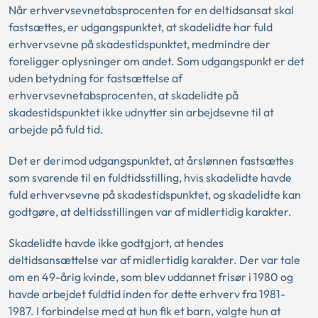
Når erhvervsevnetabsprocenten for en deltidsansat skal
fastsættes, er udgangspunktet, at skadelidte har fuld
erhvervsevne på skadestidspunktet, medmindre der
foreligger oplysninger om andet. Som udgangspunkt er det
uden betydning for fastsættelse af
erhvervsevnetabsprocenten, at skadelidte på
skadestidspunktet ikke udnytter sin arbejdsevne til at
arbejde på fuld tid.
Det er derimod udgangspunktet, at årslønnen fastsættes
som svarende til en fuldtidsstilling, hvis skadelidte havde
fuld erhvervsevne på skadestidspunktet, og skadelidte kan
godtgøre, at deltidsstillingen var af midlertidig karakter.
Skadelidte havde ikke godtgjort, at hendes
deltidsansættelse var af midlertidig karakter. Der var tale
om en 49-årig kvinde, som blev uddannet frisør i 1980 og
havde arbejdet fuldtid inden for dette erhverv fra 1981-
1987. I forbindelse med at hun fik et barn, valgte hun at