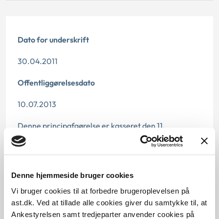
Dato for underskrift
30.04.2011
Offentliggørelsesdato
10.07.2013
Denne principafgørelse er kasseret den 11.
november 2019, idet den er erstattet af
principafgørelse nr. 55-19.
Paragraf
Denne hjemmeside bruger cookies
Vi bruger cookies til at forbedre brugeroplevelsen på
§ 2 § 5 § 6
ast.dk. Ved at tillade alle cookies giver du samtykke til, at
Ankestyrelsen samt tredjeparter anvender cookies på
Journalnummer