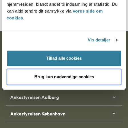
hjemmesiden, blandt andet til indsamling af statistik. Du
1204210-09
kan altid ændre dit samtykke via
vores side om
cookies
.
Vis detaljer
Ankestyrelsen
Postadresse:
Tillad alle cookies
Nytorv 7, 2. sal
9000 Aalborg
Brug kun nødvendige cookies
Ankestyrelsen Aalborg
Ankestyrelsen København