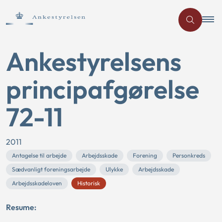
Ankestyrelsens
principafgørelse
72-11
2011
Antagelse til arbejde
Arbejdsskade
Forening
Personkreds
Sædvanligt foreningsarbejde
Ulykke
Arbejdsskade
Arbejdsskadeloven
Historisk
Resume: