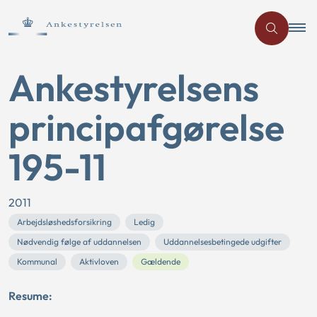
Ankestyrelsens
principafgørelse
195-11
2011
Arbejdsløshedsforsikring
Ledig
Nødvendig følge af uddannelsen
Uddannelsesbetingede udgifter
Kommunal
Aktivloven
Gældende
Resume: