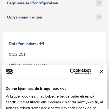
Begrundelsen for afgørelsen
Oplysninger i sagen
Dato for underskrift
01.12.2011
Offentliggørelsesdato
10.07.2013
Paragraf
Denne hjemmeside bruger cookies
Vi bruger cookies til at forbedre brugeroplevelsen på
§ 112 § 100
ast.dk. Ved at tillade alle cookies giver du samtykke til, at
Ankestyrelsen samt tredjeparter anvender cookies på