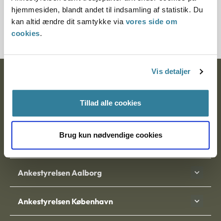
Journalnummer
hjemmesiden, blandt andet til indsamling af statistik. Du
kan altid ændre dit samtykke via
vores side om
3500093-10
cookies
.
Vis detaljer
Ankestyrelsen
Postadresse:
Tillad alle cookies
Nytorv 7, 2. sal
9000 Aalborg
Brug kun nødvendige cookies
Ankestyrelsen Aalborg
Ankestyrelsen København