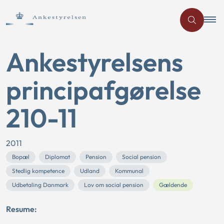
Ankestyrelsens
principafgørelse
210-11
2011
Bopæl
Diplomat
Pension
Social pension
Stedlig kompetence
Udland
Kommunal
Udbetaling Danmark
Lov om social pension
Gældende
Resume: