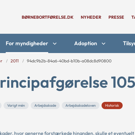
BØRNEBORTFØRELSE.DK
NYHEDER
PRESSE
T
For myndigheder
Adoption
Tilsy
er
2011
94dc9b2b-84a6-40bd-b10b-a08dc8d90800
rincipafgørelse 105
Varigt mén
Arbejdsskade
Arbejdsskadeloven
Historisk
dsskader, hvor generne forstærkede hinanden, skulle et eventuelt 