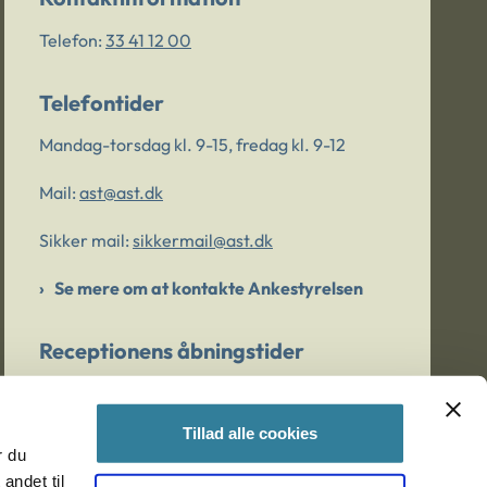
Telefon:
33 41 12 00
Telefontider
Mandag-torsdag kl. 9-15, fredag kl. 9-12
Mail:
ast@ast.dk
Sikker mail:
sikkermail@ast.dk
Se mere om at kontakte Ankestyrelsen
Receptionens åbningstider
Mandag-torsdag kl. 9-15, fredag kl. 9-13
Tillad alle cookies
r du
Er du bekymret for et barn/en ung?
andet til