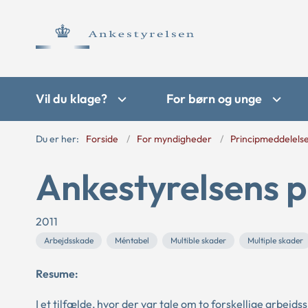
Vil du klage?
For børn og unge
Du er her:
Forside
For myndigheder
Principmeddelels
Ankestyrelsens p
2011
Arbejdsskade
Méntabel
Multible skader
Multiple skader
Resume:
I et tilfælde, hvor der var tale om to forskellige arbej