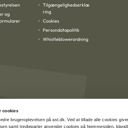
styrelsen
Tilgængelighedserklæ
ring
er og
formularer
Cookies
Persondatapolitik
Whistleblowerordning
 cookies
rbedre brugeroplevelsen på ast.dk. Ved at tillade alle cookies give
lsen samt tredjeparter anvender cookies på hjemmesiden, blandt 