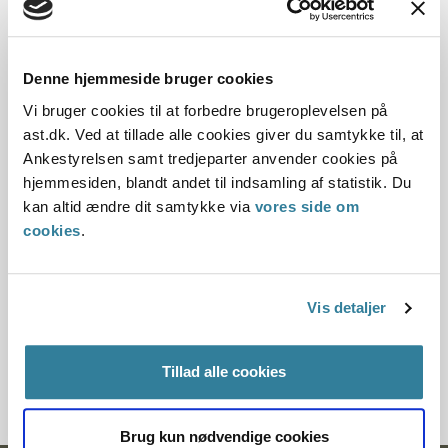
03.01.2012
Offentliggørelsesdato
Denne hjemmeside bruger cookies
10.07.2013
Vi bruger cookies til at forbedre brugeroplevelsen på
ast.dk. Ved at tillade alle cookies giver du samtykke til, at
Denne principafgørelse er kasseret den 22.
Ankestyrelsen samt tredjeparter anvender cookies på
december 2015, da der er kommet nye regler på
hjemmesiden, blandt andet til indsamling af statistik. Du
området.
kan altid ændre dit samtykke via
vores side om
cookies
.
Paragraf
§ 18 § 4a
Vis detaljer
Journalnummer
Tillad alle cookies
6100174-11
Brug kun nødvendige cookies