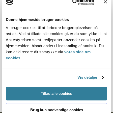
10.07.2013
Afgørelsen er publiceret som nummer 82 i
Ministerialtidende årgang 2011. Gengivelsen af
Denne hjemmeside bruger cookies
afgørelsen i retsinformation.dk under et andet
Vi bruger cookies til at forbedre brugeroplevelsen på
nummer er teknisk begrundet, idet retsinfo-
ast.dk. Ved at tillade alle cookies giver du samtykke til, at
dokumentet anvendes til en webservice til brug for
Ankestyrelsen samt tredjeparter anvender cookies på
Ankestyrelsens afgørelsesdatabase på styrelsens
hjemmesiden, blandt andet til indsamling af statistik. Du
hjemmeside www.ast.dk.
kan altid ændre dit samtykke via
vores side om
cookies
.
Paragraf
§ 29 § 2 § 9
Vis detaljer
Journalnummer
4000214-11
Tillad alle cookies
Brug kun nødvendige cookies