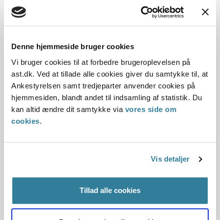
Dato for underskrift
03.01.2012
Denne hjemmeside bruger cookies
Offentliggørelsesdato
Vi bruger cookies til at forbedre brugeroplevelsen på
ast.dk. Ved at tillade alle cookies giver du samtykke til, at
10.07.2013
Ankestyrelsen samt tredjeparter anvender cookies på
hjemmesiden, blandt andet til indsamling af statistik. Du
Denne principafgørelse er kasseret den 25. juni
kan altid ændre dit samtykke via
vores side om
2019, da den ikke længere har vejledningsværdi.
cookies
.
Paragraf
§ 69 § 17
Vis detaljer
Journalnummer
Tillad alle cookies
6200131-11