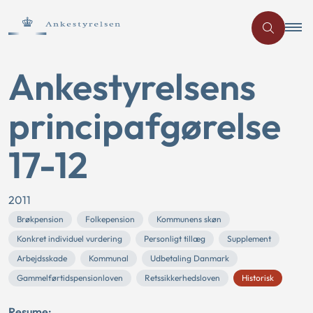
Ankestyrelsens
principafgørelse
17-12
2011
Brøkpension
Folkepension
Kommunens skøn
Konkret individuel vurdering
Personligt tillæg
Supplement
Arbejdsskade
Kommunal
Udbetaling Danmark
Gammelførtidspensionloven
Retssikkerhedsloven
Historisk
Resume: