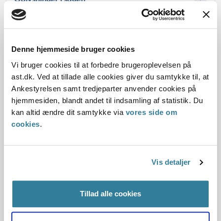
Denne hjemmeside bruger cookies
Dato for underskrift
Vi bruger cookies til at forbedre brugeroplevelsen på
01.09.2012
ast.dk. Ved at tillade alle cookies giver du samtykke til, at
Ankestyrelsen samt tredjeparter anvender cookies på
Offentliggørelsesdato
hjemmesiden, blandt andet til indsamling af statistik. Du
kan altid ændre dit samtykke via
vores side om
10.07.2013
cookies
.
Paragraf
§ 27 § 22
Vis detaljer
Journalnummer
Tillad alle cookies
5600049-12