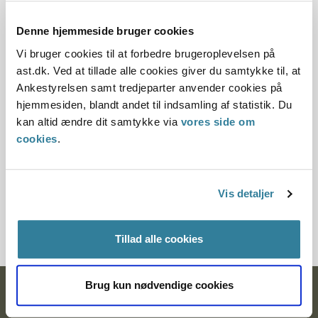
Offentliggørelsesdato
Denne hjemmeside bruger cookies
10.07.2013
Vi bruger cookies til at forbedre brugeroplevelsen på
Denne er principafgørelse er kasseret den 26. marts
ast.dk. Ved at tillade alle cookies giver du samtykke til, at
2019, da der er kommet nye regler på området.
Ankestyrelsen samt tredjeparter anvender cookies på
hjemmesiden, blandt andet til indsamling af statistik. Du
Paragraf
kan altid ændre dit samtykke via
vores side om
cookies
.
§ 26 § 5 § 11 § 12 § 10 § 9 § 8
Journalnummer
Vis detaljer
3700001-10
Tillad alle cookies
Brug kun nødvendige cookies
Ankestyrelsen