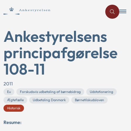
Ankestyrelsens
principafgørelse
108-11
2011
Eu
Forskudsvis udbetaling af børnebidrag
Udstationering
Ægtefælle
Udbetaling Danmark
Børnetilskudsloven
Historisk
Resume: