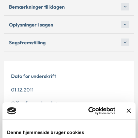
Bemærkninger til klagen
Oplysninger i sagen
Sagsfremstilling
Dato for underskrift
01.12.2011
Offentliggørelsesdato
10.07.2013
Denne principafgørelse er kasseret den 1. august
Denne hjemmeside bruger cookies
2019, da den ikke længere har vejledningsværdi.