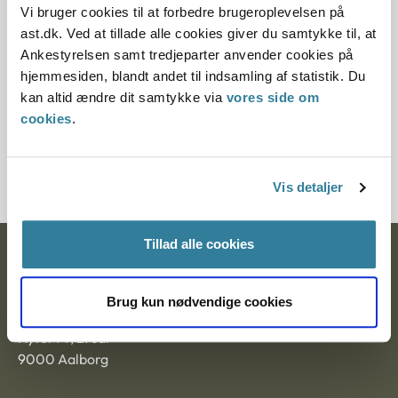
Vi bruger cookies til at forbedre brugeroplevelsen på
ast.dk. Ved at tillade alle cookies giver du samtykke til, at
Paragraf
Ankestyrelsen samt tredjeparter anvender cookies på
hjemmesiden, blandt andet til indsamling af statistik. Du
§ 112
kan altid ændre dit samtykke via
vores side om
cookies
.
Journalnummer
3500796-10
Vis detaljer
Tillad alle cookies
Ankestyrelsen
Postadresse:
Brug kun nødvendige cookies
Nytorv 7, 2. sal
9000 Aalborg