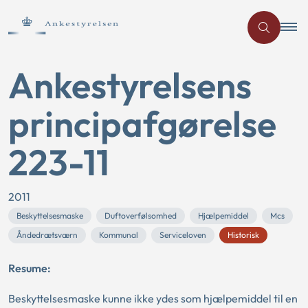
Ankestyrelsens
principafgørelse
223-11
2011
Beskyttelsesmaske
Duftoverfølsomhed
Hjælpemiddel
Mcs
Åndedrætsværn
Kommunal
Serviceloven
Historisk
Resume:
Beskyttelsesmaske kunne ikke ydes som hjælpemiddel til en