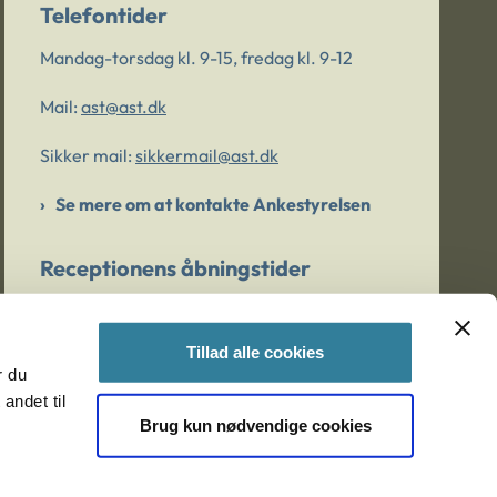
Telefontider
Mandag-torsdag kl. 9-15, fredag kl. 9-12
Mail:
ast@ast.dk
Sikker mail:
sikkermail@ast.dk
Se mere om at kontakte Ankestyrelsen
Receptionens åbningstider
Mandag-torsdag kl. 9-15, fredag kl. 9-13
Tillad alle cookies
r du
Er du bekymret for et barn/en ung?
andet til
Brug kun nødvendige cookies