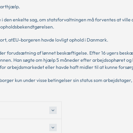
tarthjælp.
den enkelte sag, om statsforvaltningen må forventes at ville 
U-opholdsbekendtgørelsen.
gjort, atEU-borgeren havde lovligt ophold i Danmark.
der forudsætning af lønnet beskæftigelse. Efter 16 ugers beskæ
 lønnen. Han søgte om hjælp 5 måneder efter arbejdsophøret og 
for arbejdsmarkedet eller havde haft midler til at kunne forsørg
rger kun under visse betingelser sin status som arbejdstager, 