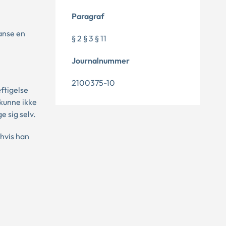
Paragraf
anse en
§ 2 § 3 § 11
Journalnummer
2100375-10
ftigelse
kunne ikke
e sig selv.
hvis han