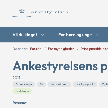
Vil du klage?
For børn og unge
Du er her:
Forside
For myndigheder
Principmeddelels
Ankestyrelsens p
2011
Arbejdstager
Eu
Kontanthjælp
Lovligt ophold
Opho
Gældende
Resume: