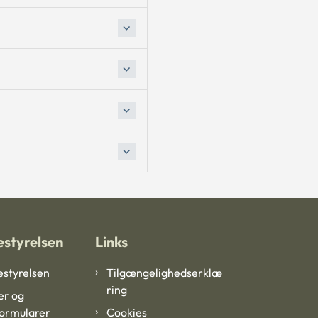
styrelsen
Links
styrelsen
Tilgængelighedserklæ
ring
er og
formularer
Cookies