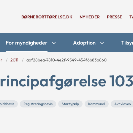
BØRNEBORTFØRELSE.DK
NYHEDER
PRESSE
T
For myndigheder
Adoption
Tilsy
er
2011
aaf28bea-7810-4e2f-9549-454f6b83a860
rincipafgørelse 103
ldsbevis
Registreringsbevis
Starthjælp
Kommunal
Aktivloven