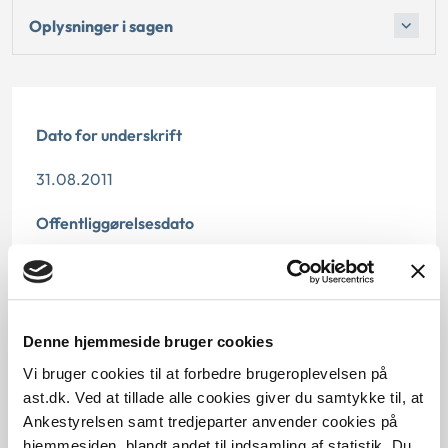
Oplysninger i sagen
Dato for underskrift
31.08.2011
Offentliggørelsesdato
10.07.2013
Paragraf
Denne hjemmeside bruger cookies
§ 11 § 25 § 34
Vi bruger cookies til at forbedre brugeroplevelsen på
ast.dk. Ved at tillade alle cookies giver du samtykke til, at
Journalnummer
Ankestyrelsen samt tredjeparter anvender cookies på
hjemmesiden, blandt andet til indsamling af statistik. Du