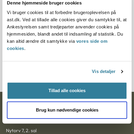
Offentliggørelsesdato
Denne hjemmeside bruger cookies
Vi bruger cookies til at forbedre brugeroplevelsen på
10.07.2013
ast.dk. Ved at tillade alle cookies giver du samtykke til, at
Ankestyrelsen samt tredjeparter anvender cookies på
Paragraf
hjemmesiden, blandt andet til indsamling af statistik. Du
kan altid ændre dit samtykke via
vores side om
§ 40 § 9 § 39
cookies
.
Journalnummer
7200066-10
Vis detaljer
Tillad alle cookies
Ankestyrelsen
Brug kun nødvendige cookies
Postadresse:
Nytorv 7, 2. sal