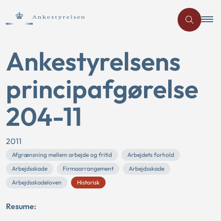
Ankestyrelsens
principafgørelse
204-11
2011
Afgrænsning mellem arbejde og fritid
Arbejdets forhold
Arbejdsskade
Firmaarrangement
Arbejdsskade
Arbejdsskadeloven
Historisk
Resume: