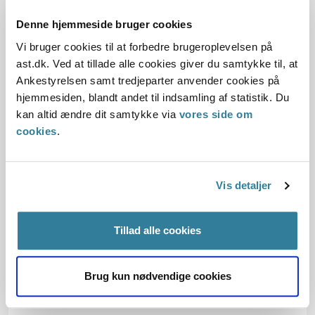
Denne hjemmeside bruger cookies
Afgørelse:
Vi bruger cookies til at forbedre brugeroplevelsen på
ast.dk. Ved at tillade alle cookies giver du samtykke til, at
Begrundelsen for afgørelsen
Ankestyrelsen samt tredjeparter anvender cookies på
hjemmesiden, blandt andet til indsamling af statistik. Du
Bemærkninger til klagen
kan altid ændre dit samtykke via
vores side om
cookies
.
Oplysningerne i sagen
Vis detaljer
Tillad alle cookies
Dato for underskrift
01.11.2011
Brug kun nødvendige cookies
Offentliggørelsesdato