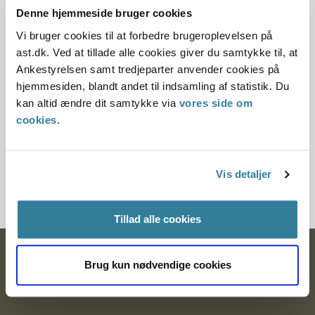
Denne hjemmeside bruger cookies
Offentliggørelsesdato
Vi bruger cookies til at forbedre brugeroplevelsen på
ast.dk. Ved at tillade alle cookies giver du samtykke til, at
10.07.2013
Ankestyrelsen samt tredjeparter anvender cookies på
Paragraf
hjemmesiden, blandt andet til indsamling af statistik. Du
kan altid ændre dit samtykke via
vores side om
§ 2 § 5 § 4 § 1 § 100
cookies
.
Journalnummer
Vis detaljer
2400008-12
Tillad alle cookies
Ankestyrelsen
Brug kun nødvendige cookies
Postadresse: