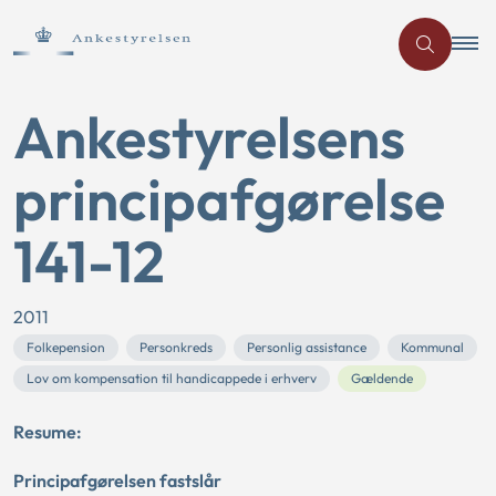
Ankestyrelsens
principafgørelse
141-12
2011
Folkepension
Personkreds
Personlig assistance
Kommunal
Lov om kompensation til handicappede i erhverv
Gældende
Resume:
Principafgørelsen fastslår