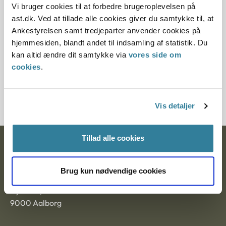
Vi bruger cookies til at forbedre brugeroplevelsen på
ast.dk. Ved at tillade alle cookies giver du samtykke til, at
Paragraf
Ankestyrelsen samt tredjeparter anvender cookies på
§ 2
hjemmesiden, blandt andet til indsamling af statistik. Du
kan altid ændre dit samtykke via
vores side om
Journalnummer
cookies
.
1226583-09
Vis detaljer
Tillad alle cookies
Ankestyrelsen
Postadresse:
Brug kun nødvendige cookies
Nytorv 7, 2. sal
9000 Aalborg