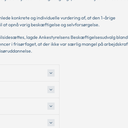
mlede konkrete og individuelle vurdering af, at den 1-årige
til at opnå varig beskæftigelse og selvforsørgelse.
e tilsidesættes, lagde Ankestyrelsens Beskæftigelsesudvalg blan
er i frisørfaget, at der ikke var særlig mangel på arbejdskraft 
risøruddannelse.