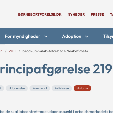
BØRNEBORTFØRELSE.DK
NYHEDER
PRESSE
T
For myndigheder
Adoption
Tilsy
er
2011
b46d28b9-414b-414a-b3a7-71e4bef9bef4
rincipafgørelse 219
d
Uddannelse
Kommunal
Aktivloven
Historisk
 arbejde skal jobcentret tage udgangspunkt i arbejdsmarkedets b