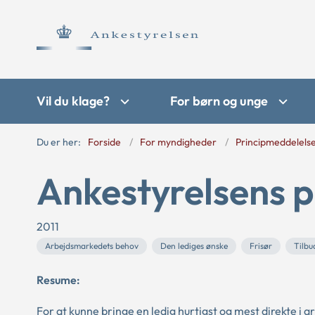
Vil du klage?
For børn og unge
Du er her:
Forside
For myndigheder
Principmeddelels
Ankestyrelsens p
2011
Arbejdsmarkedets behov
Den lediges ønske
Frisør
Tilbu
Resume:
For at kunne bringe en ledig hurtigst og mest direkte i