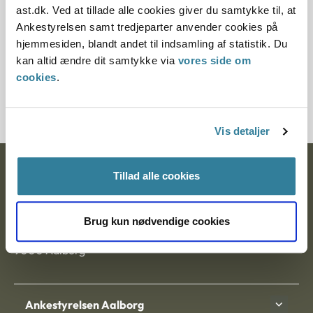
ast.dk. Ved at tillade alle cookies giver du samtykke til, at
Ankestyrelsen samt tredjeparter anvender cookies på
§ 27 § 24
hjemmesiden, blandt andet til indsamling af statistik. Du
kan altid ændre dit samtykke via
vores side om
Journalnummer
cookies
.
7200201-11
Vis detaljer
Ankestyrelsen
Tillad alle cookies
Postadresse:
Brug kun nødvendige cookies
Nytorv 7, 2. sal
9000 Aalborg
Ankestyrelsen Aalborg