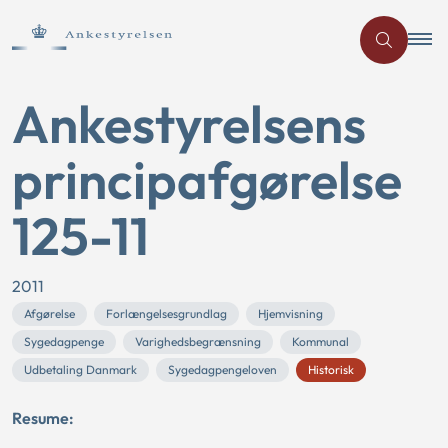
Ankestyrelsens
principafgørelse
125-11
2011
Afgørelse
Forlængelsesgrundlag
Hjemvisning
Sygedagpenge
Varighedsbegrænsning
Kommunal
Udbetaling Danmark
Sygedagpengeloven
Historisk
Resume: