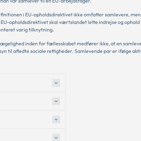
t han var samlever til en EU-arbejdstager.
initionen i EU-opholdsdirektivet ikke omfatter samlevere, men
EU-opholdsdirektivet skal værtslandet lette indrejse og ophold
teret varig tilknytning.
ægelighed inden for fællesskabet medfører ikke, at en samlever
n til afledte sociale rettigheder. Samlevende par er ifølge akti