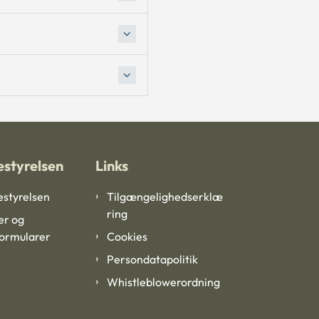
styrelsen
Links
styrelsen
Tilgængelighedserklæ
ring
er og
formularer
Cookies
Persondatapolitik
Whistleblowerordning