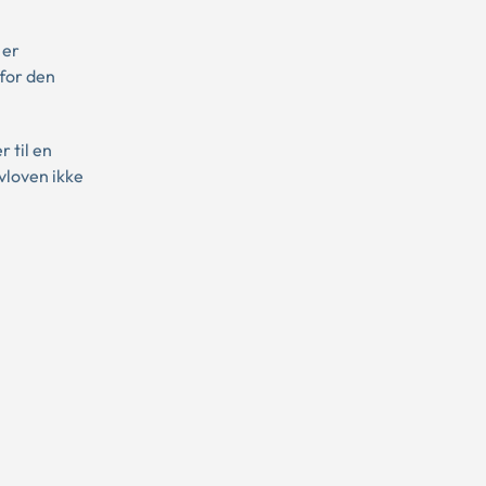
 er
 for den
 til en
vloven ikke