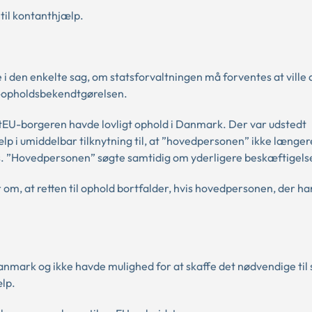
 til kontanthjælp.
den enkelte sag, om statsforvaltningen må forventes at ville 
U-opholdsbekendtgørelsen.
, atEU-borgeren havde lovligt ophold i Danmark. Der var udstedt
lp i umiddelbar tilknytning til, at ”hovedpersonen” ikke længe
rs. ”Hovedpersonen” søgte samtidig om yderligere beskæftigels
om, at retten til ophold bortfalder, hvis hovedpersonen, der ha
anmark og ikke havde mulighed for at skaffe det nødvendige til 
ælp.