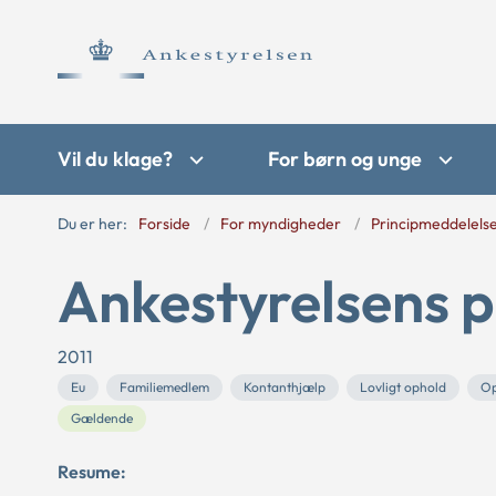
Vil du klage?
For børn og unge
Du er her:
Forside
For myndigheder
Principmeddelels
Ankestyrelsens p
2011
Eu
Familiemedlem
Kontanthjælp
Lovligt ophold
Op
Gældende
Resume: