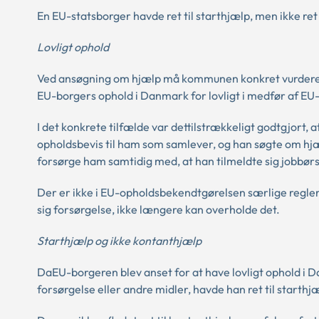
En EU-statsborger havde ret til starthjælp, men ikke ret
Lovligt ophold
Ved ansøgning om hjælp må kommunen konkret vurdere i 
EU-borgers ophold i Danmark for lovligt i medfør af E
I det konkrete tilfælde var dettilstrækkeligt godtgjort
opholdsbevis til ham som samlever, og han søgte om hjæ
forsørge ham samtidig med, at han tilmeldte sig jobbø
Der er ikke i EU-opholdsbekendtgørelsen særlige regler 
sig forsørgelse, ikke længere kan overholde det.
Starthjælp og ikke kontanthjælp
DaEU-borgeren blev anset for at have lovligt ophold i D
forsørgelse eller andre midler, havde han ret til starthj