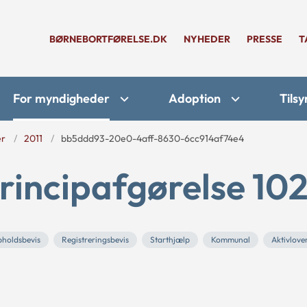
BØRNEBORTFØRELSE.DK
NYHEDER
PRESSE
T
For myndigheder
Adoption
Tilsy
er
2011
bb5ddd93-20e0-4aff-8630-6cc914af74e4
rincipafgørelse 102
holdsbevis
Registreringsbevis
Starthjælp
Kommunal
Aktivlove