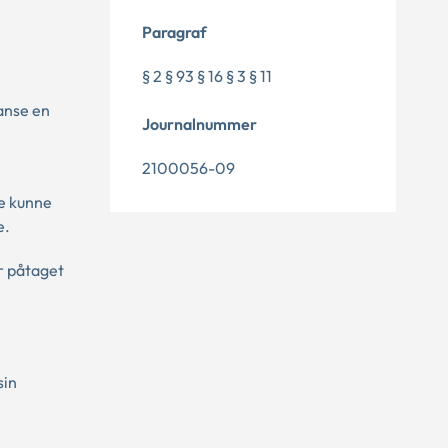
Paragraf
§ 2 § 93 § 16 § 3 § 11
anse en
Journalnummer
2100056-09
re kunne
e.
r påtaget
sin