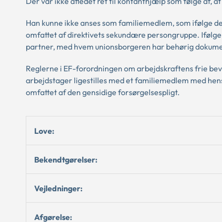
Der var ikke afledet ret til kontanthjælp som følge af, a
Han kunne ikke anses som familiemedlem, som ifølge def
omfattet af direktivets sekundære persongruppe. Ifølge 
partner, med hvem unionsborgeren har behørig dokumen
Reglerne i EF-forordningen om arbejdskraftens frie bev
arbejdstager ligestilles med et familiemedlem med hensy
omfattet af den gensidige forsørgelsespligt.
Love:
Bekendtgørelser:
Vejledninger:
Afgørelse: