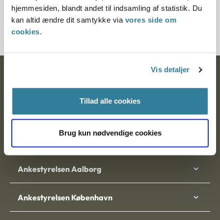
hjemmesiden, blandt andet til indsamling af statistik. Du
1208690-10
kan altid ændre dit samtykke via
vores side om
cookies
.
Vis detaljer
Ankestyrelsen
Postadresse:
Tillad alle cookies
Nytorv 7, 2. sal
9000 Aalborg
Brug kun nødvendige cookies
Ankestyrelsen Aalborg
Ankestyrelsen København