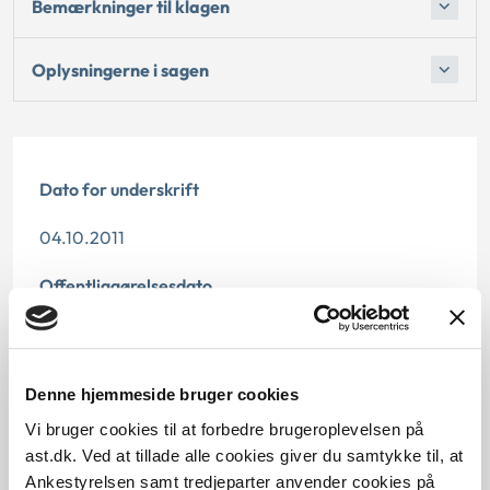
Bemærkninger til klagen
Oplysningerne i sagen
Dato for underskrift
04.10.2011
Offentliggørelsesdato
10.07.2013
Paragraf
Denne hjemmeside bruger cookies
Vi bruger cookies til at forbedre brugeroplevelsen på
§ 2 § 119
ast.dk. Ved at tillade alle cookies giver du samtykke til, at
Ankestyrelsen samt tredjeparter anvender cookies på
Journalnummer