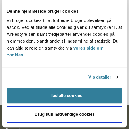
10.07.2013
Denne hjemmeside bruger cookies
Denne principafgørelse er kasseret den 22.
Vi bruger cookies til at forbedre brugeroplevelsen på
december 2015, da den er erstattet af
ast.dk. Ved at tillade alle cookies giver du samtykke til, at
principafgørelse 100-15.
Ankestyrelsen samt tredjeparter anvender cookies på
hjemmesiden, blandt andet til indsamling af statistik. Du
Paragraf
kan altid ændre dit samtykke via
vores side om
cookies
.
§ 32
Journalnummer
Vis detaljer
7200332-10
Tillad alle cookies
Brug kun nødvendige cookies
Ankestyrelsen