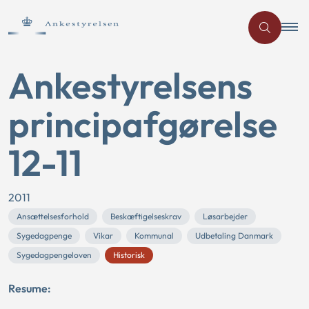
Ankestyrelsens
principafgørelse
12-11
2011
Ansættelsesforhold
Beskæftigelseskrav
Løsarbejder
Sygedagpenge
Vikar
Kommunal
Udbetaling Danmark
Sygedagpengeloven
Historisk
Resume: