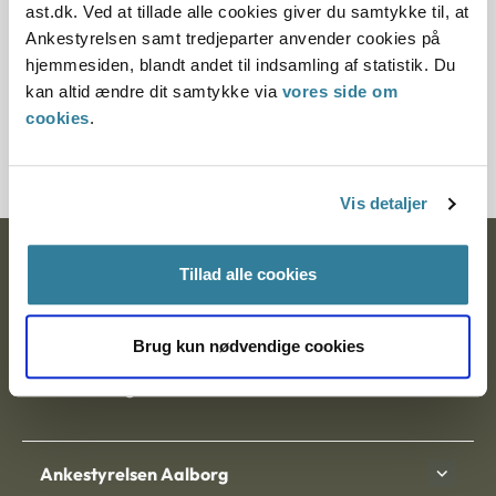
ast.dk. Ved at tillade alle cookies giver du samtykke til, at
§ 112 § 100
Ankestyrelsen samt tredjeparter anvender cookies på
hjemmesiden, blandt andet til indsamling af statistik. Du
Journalnummer
kan altid ændre dit samtykke via
vores side om
cookies
.
2100153-10
Vis detaljer
Ankestyrelsen
Tillad alle cookies
Postadresse:
Brug kun nødvendige cookies
Nytorv 7, 2. sal
9000 Aalborg
Ankestyrelsen Aalborg