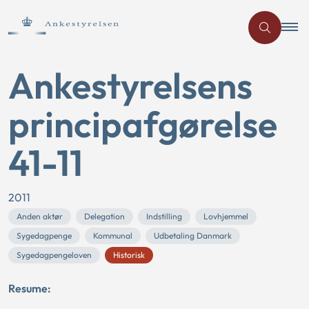
Ankestyrelsens
principafgørelse
41-11
2011
Anden aktør
Delegation
Indstilling
Lovhjemmel
Sygedagpenge
Kommunal
Udbetaling Danmark
Sygedagpengeloven
Historisk
Resume: