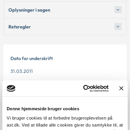
Oplysninger i sagen
Retsregler
Dato for underskrift
31.03.2011
Offentliggørelsesdato
10.07.2013
Denne hjemmeside bruger cookies
Paragraf
Vi bruger cookies til at forbedre brugeroplevelsen på
§ 27 § 27 § 19 § 19
ast.dk. Ved at tillade alle cookies giver du samtykke til, at