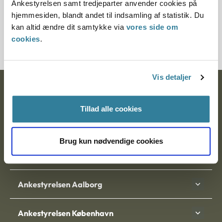
Ankestyrelsen samt tredjeparter anvender cookies på
Journalnummer
hjemmesiden, blandt andet til indsamling af statistik. Du
kan altid ændre dit samtykke via
vores side om
7200244-10
cookies
.
Vis detaljer
Ankestyrelsen
Tillad alle cookies
Postadresse:
Nytorv 7, 2. sal
Brug kun nødvendige cookies
9000 Aalborg
Ankestyrelsen Aalborg
Ankestyrelsen København