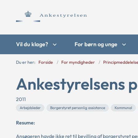
Vil du klage?
For børn og unge
Du er her:
Forside
For myndigheder
Principmeddelels
Ankestyrelsens p
2011
Arbejdsleder
Borgerstyret personlig assistance
Kommunal
Resume:
Ansøgeren havde ikke ret til bevilling af borgerstyret pe