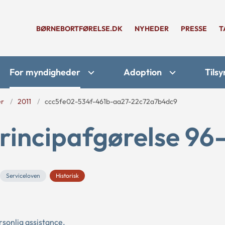
BØRNEBORTFØRELSE.DK
NYHEDER
PRESSE
T
For myndigheder
Adoption
Tilsy
er
2011
ccc5fe02-534f-461b-aa27-22c72a7b4dc9
rincipafgørelse 96-
Serviceloven
Historisk
rsonlig assistance.