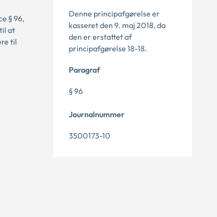
Denne principafgørelse er
ce § 96,
kasseret den 9. maj 2018, da
il at
den er erstattet af
e til
principafgørelse 18-18.
Paragraf
§ 96
Journalnummer
3500173-10