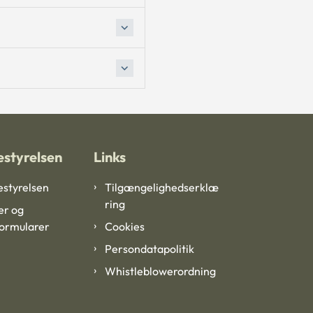
styrelsen
Links
styrelsen
Tilgængelighedserklæ
ring
er og
formularer
Cookies
Persondatapolitik
Whistleblowerordning