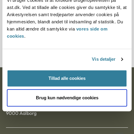
Vi bruger cookies til at forbedre brugeroplevelsen på
Paragraf
ast.dk. Ved at tillade alle cookies giver du samtykke til, at
Ankestyrelsen samt tredjeparter anvender cookies på
§ 17
hjemmesiden, blandt andet til indsamling af statistik. Du
kan altid ændre dit samtykke via
vores side om
Journalnummer
cookies
.
1002242-11
Vis detaljer
Tillad alle cookies
Ankestyrelsen
Postadresse:
Brug kun nødvendige cookies
Nytorv 7, 2. sal
9000 Aalborg