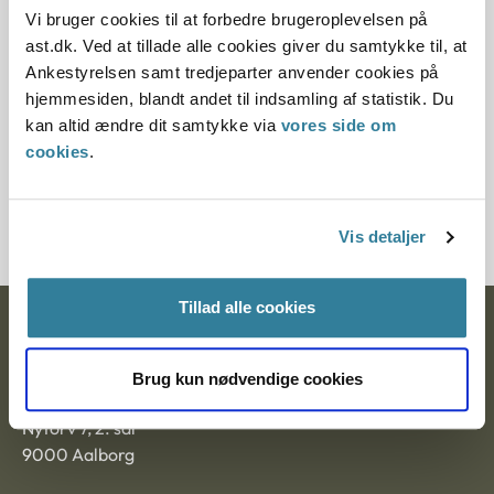
10.07.2013
Vi bruger cookies til at forbedre brugeroplevelsen på
ast.dk. Ved at tillade alle cookies giver du samtykke til, at
Paragraf
Ankestyrelsen samt tredjeparter anvender cookies på
hjemmesiden, blandt andet til indsamling af statistik. Du
§ 96 § 12 § 114
kan altid ændre dit samtykke via
vores side om
cookies
.
Journalnummer
3000062-10
Vis detaljer
Tillad alle cookies
Ankestyrelsen
Postadresse:
Brug kun nødvendige cookies
Nytorv 7, 2. sal
9000 Aalborg