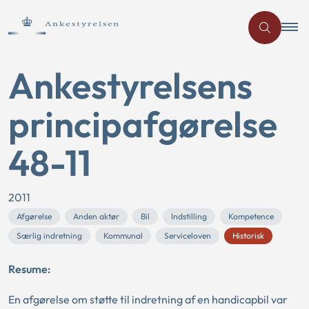
Ankestyrelsens
principafgørelse
48-11
2011
Afgørelse
Anden aktør
Bil
Indstilling
Kompetence
Særlig indretning
Kommunal
Serviceloven
Historisk
Resume:
En afgørelse om støtte til indretning af en handicapbil var