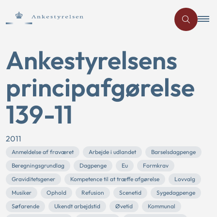
Ankestyrelsens
principafgørelse
139-11
2011
Anmeldelse af fraværet
Arbejde i udlandet
Barselsdagpenge
Beregningsgrundlag
Dagpenge
Eu
Formkrav
Graviditetsgener
Kompetence til at træffe afgørelse
Lovvalg
Musiker
Ophold
Refusion
Scenetid
Sygedagpenge
Søfarende
Ukendt arbejdstid
Øvetid
Kommunal