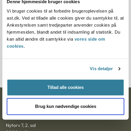
Denne hjemmeside bruger cookies
2015, da der er kommet nye regler på området om
Vi bruger cookies til at forbedre brugeroplevelsen på
barselsdagpenge.
ast.dk. Ved at tillade alle cookies giver du samtykke til, at
Ankestyrelsen samt tredjeparter anvender cookies på
Paragraf
hjemmesiden, blandt andet til indsamling af statistik. Du
kan altid ændre dit samtykke via
vores side om
§ 59 § 40 § 6 § 39
cookies
.
Journalnummer
7200130-10
Vis detaljer
Tillad alle cookies
Ankestyrelsen
Brug kun nødvendige cookies
Postadresse:
Nytorv 7, 2. sal