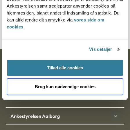
§ 50 § 83
Ankestyrelsen samt tredjeparter anvender cookies på
hjemmesiden, blandt andet til indsamling af statistik. Du
Journalnummer
kan altid ændre dit samtykke via
vores side om
cookies
.
5200039-12
Vis detaljer
Ankestyrelsen
Tillad alle cookies
Postadresse:
Nytorv 7, 2. sal
Brug kun nødvendige cookies
9000 Aalborg
Ankestyrelsen Aalborg