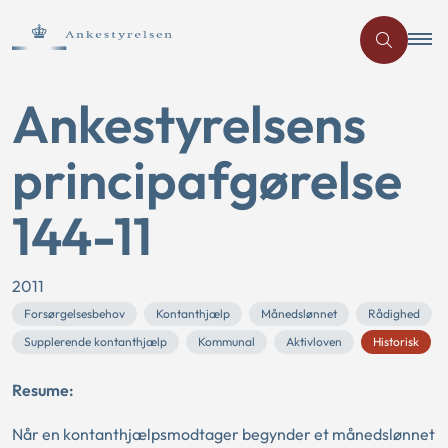
Ankestyrelsens
principafgørelse
144-11
2011
Forsørgelsesbehov
Kontanthjælp
Månedslønnet
Rådighed
Supplerende kontanthjælp
Kommunal
Aktivloven
Historisk
Resume:
Når en kontanthjælpsmodtager begynder et månedslønnet