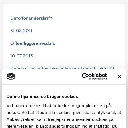
Dato for underskrift
31.08.2011
Offentliggørelsesdato
10.07.2013
Denne principafgørelse er kasseret den 11. juli 2019,
da den er erstattet af principafgørelse 42-19.
Paragraf
Denne hjemmeside bruger cookies
§ 13 § 26 § 11 § 25 § 31 § 30
Vi bruger cookies til at forbedre brugeroplevelsen på
ast.dk. Ved at tillade alle cookies giver du samtykke til, at
Journalnummer
Ankestyrelsen samt tredjeparter anvender cookies på
hjemmesiden, blandt andet til indsamling af statistik. Du
2100108-10