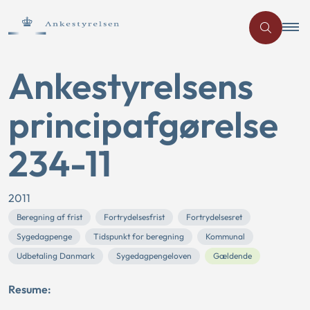
Ankestyrelsens
principafgørelse
234-11
2011
Beregning af frist
Fortrydelsesfrist
Fortrydelsesret
Sygedagpenge
Tidspunkt for beregning
Kommunal
Udbetaling Danmark
Sygedagpengeloven
Gældende
Resume: