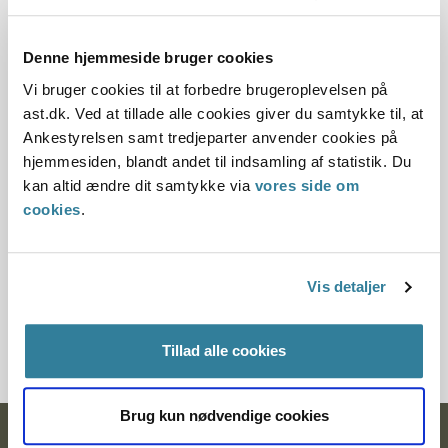
Dato for underskrift
01.12.2011
Denne hjemmeside bruger cookies
Vi bruger cookies til at forbedre brugeroplevelsen på
Offentliggørelsesdato
ast.dk. Ved at tillade alle cookies giver du samtykke til, at
Ankestyrelsen samt tredjeparter anvender cookies på
10.07.2013
hjemmesiden, blandt andet til indsamling af statistik. Du
kan altid ændre dit samtykke via
vores side om
Paragraf
cookies
.
§ 21
Journalnummer
Vis detaljer
7200354-11
Tillad alle cookies
Brug kun nødvendige cookies