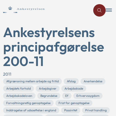
Ankestyrelsens
principafgørelse
200-11
2011
Afgrænsning mellem arbejde og fritid
Afslag
Anerkendelse
Arbejdets forhold
Arbejdsgiver
Arbejdsskade
Arbejdsskadeloven
Begrundelse
Ef
Erhvervssygdom
Forvaltningsretlig genoptagelse
Frist for genoptagelse
Inddragelse af udsaettelse i england
Passivitet
Privat handling