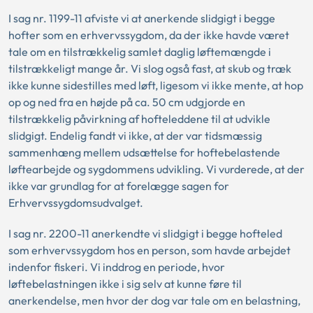
I sag nr. 1199-11 afviste vi at anerkende slidgigt i begge
hofter som en erhvervssygdom, da der ikke havde været
tale om en tilstrækkelig samlet daglig løftemængde i
tilstrækkeligt mange år. Vi slog også fast, at skub og træk
ikke kunne sidestilles med løft, ligesom vi ikke mente, at hop
op og ned fra en højde på ca. 50 cm udgjorde en
tilstrækkelig påvirkning af hofteleddene til at udvikle
slidgigt. Endelig fandt vi ikke, at der var tidsmæssig
sammenhæng mellem udsættelse for hoftebelastende
løftearbejde og sygdommens udvikling. Vi vurderede, at der
ikke var grundlag for at forelægge sagen for
Erhvervssygdomsudvalget.
I sag nr. 2200-11 anerkendte vi slidgigt i begge hofteled
som erhvervssygdom hos en person, som havde arbejdet
indenfor fiskeri. Vi inddrog en periode, hvor
løftebelastningen ikke i sig selv at kunne føre til
anerkendelse, men hvor der dog var tale om en belastning,