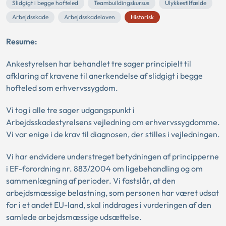
Slidgigt i begge hofteled
Teambuildingskursus
Ulykkestilfælde
Arbejdsskade
Arbejdsskadeloven
Historisk
Resume:
Ankestyrelsen har behandlet tre sager principielt til
afklaring af kravene til anerkendelse af slidgigt i begge
hofteled som erhvervssygdom.
Vi tog i alle tre sager udgangspunkt i
Arbejdsskadestyrelsens vejledning om erhvervssygdomme.
Vi var enige i de krav til diagnosen, der stilles i vejledningen.
Vi har endvidere understreget betydningen af principperne
i EF-forordning nr. 883/2004 om ligebehandling og om
sammenlægning af perioder. Vi fastslår, at den
arbejdsmæssige belastning, som personen har været udsat
for i et andet EU-land, skal inddrages i vurderingen af den
samlede arbejdsmæssige udsættelse.