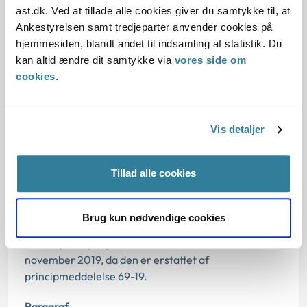
Bemærkninger til klagen
ast.dk. Ved at tillade alle cookies giver du samtykke til, at
Ankestyrelsen samt tredjeparter anvender cookies på
hjemmesiden, blandt andet til indsamling af statistik. Du
Oplysningerne i sagen
kan altid ændre dit samtykke via
vores side om
cookies
.
Dato for underskrift
Vis detaljer
01.11.2011
Tillad alle cookies
Offentliggørelsesdato
10.07.2013
Brug kun nødvendige cookies
Denne principafgørelse er kasseret den 15.
november 2019, da den er erstattet af
principmeddelelse 69-19.
Paragraf